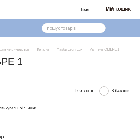
Мій кошик
Вхід
в для нейл-майстрів
Каталог
Фарби Leoni Lux
Арт гель ОМБРЕ 1
БРЕ 1
Порівняти
В бажання
опичувальної знижки
ар