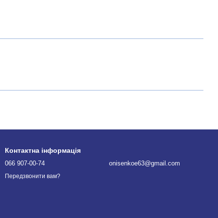
Контактна інформація
066 907-00-74
onisenkoe63@gmail.com
Передзвонити вам?