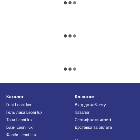
Каталог
Клієнтам
Гелі Leoni lux
Вхід до кабінету
Гель лаки Leoni lux
Каталог
Топи Leoni lux
Сертифікати якості
Бази Leoni lux
Доставка та оплата
Фарби Leoni Lux