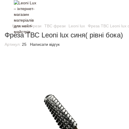
Каталог
Фрези
ТВС фрези
Leoni lux
Фреза ТВС Leoni lux с
Фреза ТВС Leoni lux синя( рівні бока)
Артикул:
25
Написати відгук