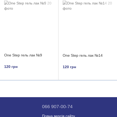
One Step гель лак №9
One Step гель лак №14
120 грн
120 грн
066 907-00-74
Повна версія сайту