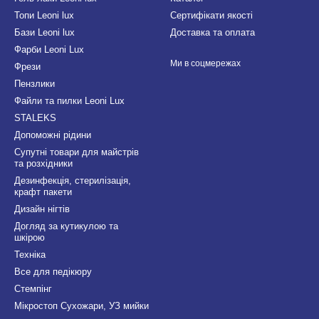
Топи Leoni lux
Сертифікати якості
Бази Leoni lux
Доставка та оплата
Фарби Leoni Lux
Ми в соцмережах
Фрези
Пензлики
Файли та пилки Leoni Lux
STALEKS
Допоможні рідини
Супутні товари для майстрів
та розхідники
Дезинфекція, стерилізація,
крафт пакети
Дизайн нігтів
Догляд за кутикулою та
шкірою
Техніка
Все для педікюру
Стемпінг
Мікростоп Сухожари, УЗ мийки