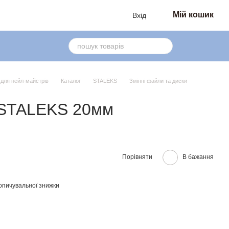
Мій кошик
Вхід
в для нейл-майстрів
Каталог
STALEKS
Змінні файли та диски
STALEKS 20мм
Порівняти
В бажання
опичувальної знижки