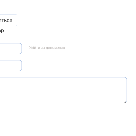
иться
ар
Увійти за допомогою