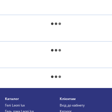
Каталог
Клієнтам
Гелі Leoni lux
Вхід до кабінету
Гель лаки Leoni lux
Каталог