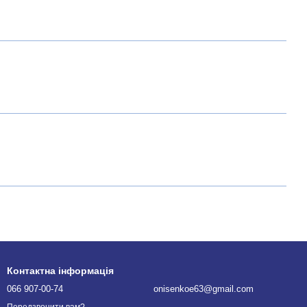
Контактна інформація
066 907-00-74
onisenkoe63@gmail.com