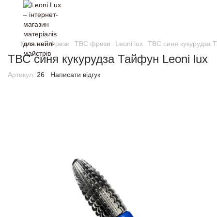
Каталог
Фрези
ТВС фрези
Leoni lux
ТВС синя кукурудза Т
ТВС синя кукурудза Тайфун Leoni lux
Артикул:
26
Написати відгук