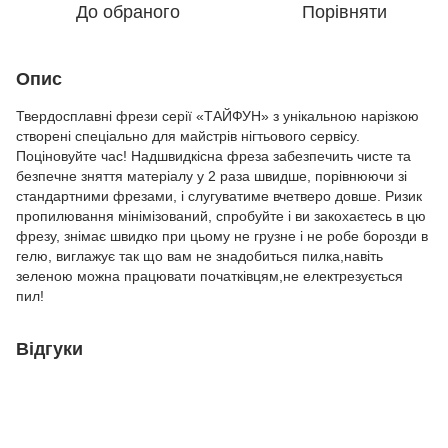
До обраного
Порівняти
Опис
Твердосплавні фрези серії «ТАЙФУН» з унікальною нарізкою
створені спеціально для майстрів нігтьового сервісу.
Поціновуйте час! Надшвидкісна фреза забезпечить чисте та
безпечне зняття матеріалу у 2 раза швидше, порівнюючи зі
стандартними фрезами, і слугуватиме вчетверо довше. Ризик
пропилювання мінімізований, спробуйте і ви закохаєтесь в цю
фрезу, знімає швидко при цьому не грузне і не робе борозди в
гелю, виглажує так що вам не знадобиться пилка,навіть
зеленою можна працювати початківцям,не електрезується
пил!
Відгуки