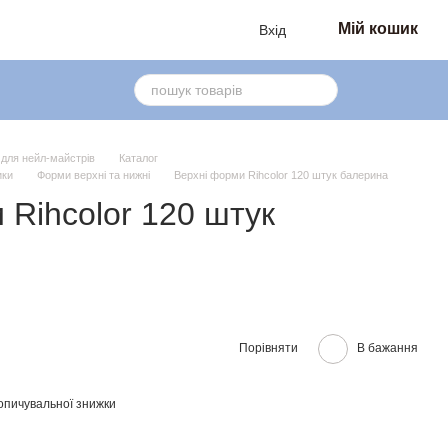
Мій кошик
Вхід
в для нейл-майстрів
Каталог
ики
Форми верхні та нижні
Верхні форми Rihcolor 120 штук балерина
 Rihcolor 120 штук
Порівняти
В бажання
опичувальної знижки