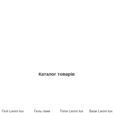
Каталог товарів
Гелі Leoni lux
Гель лаки
Топи Leoni lux
Бази Leoni lux