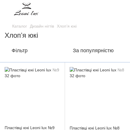
Каталог
Дизайн нігтів
Хлопʼя юкі
Хлопʼя юкі
Фільтр
За популярністю
Пластівці юкі Leoni lux №9
Пластівці юкі Leoni lux №8