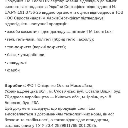
Продукція TM Leoni Lux сертифікована відповідно до вимог
чинного законодавства України.Сертифікат відповідності №
UA.PN.191.3736-25 видано органом із оцінки відповідності ТОВ
«ОС Євростандарт»м.ХарківСертифікат підтверджує
відповідність наступної продукції:
• засоби косметичні для догляду за нігтями ТМ Leoni Lux;
• гелі, гель-лаки, полігелі (гібрид гелю і акрилу);
• топ-покриття (верхні покриття);
• бази; • ультрабонди;
• ліквид гелі
• фарби
Виробник:
ФОП Оніщенко Олена Миколаївна,
Україна,Донецька обл., м. Слов’янськ, вул. Остапа Вишні, буд.
76,адреса виробництва — Київська обл., м. Ірпінь, вул. 8
Березня, буд. 26А.
Цей документ засвідчує, що продукція Leoni Lux
виготовляється з дотриманням технологічних норм, вимог
безпеки та стабільності, а також відповідає стандартам,
встановленим у ТУ У 20.4-2829811765-001:2025.