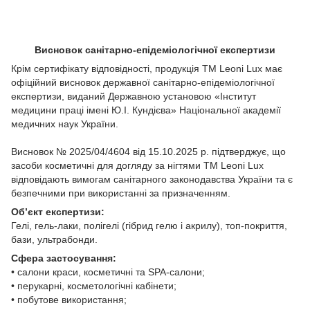
Висновок санітарно-епідеміологічної експертизи
Крім сертифікату відповідності, продукція TM Leoni Lux має
офіційний висновок державної санітарно-епідеміологічної
експертизи, виданий Державною установою «Інститут
медицини праці імені Ю.І. Кундієва» Національної академії
медичних наук України.
Висновок № 2025/04/4604 від 15.10.2025 р. підтверджує, що
засоби косметичні для догляду за нігтями TM Leoni Lux
відповідають вимогам санітарного законодавства України та є
безпечними при використанні за призначенням.
Об’єкт експертизи:
Гелі, гель-лаки, полігелі (гібрид гелю і акрилу), топ-покриття,
бази, ультрабонди.
Сфера застосування:
• салони краси, косметичні та SPA-салони;
• перукарні, косметологічні кабінети;
• побутове використання;