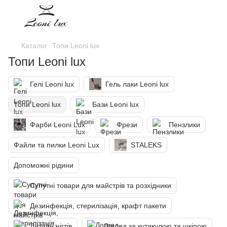
Каталог
Топи Leoni lux
Топи Leoni lux
Гелі Leoni lux
Гель лаки Leoni lux
Топи Leoni lux
Бази Leoni lux
Фарби Leoni Lux
Фрези
Пензлики
Файли та пилки Leoni Lux
STALEKS
Допоможні рідини
Супутні товари для майстрів та розхідники
Дезинфекція, стерилізація, крафт пакети
Дизайн нігтів
Догляд за кутикулою та шкірою