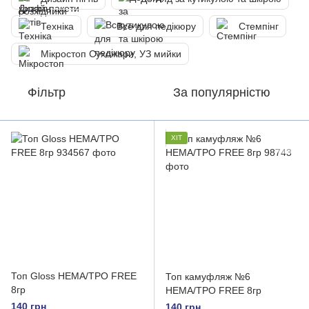
Техніка
Все для педікюру
Стемпінг
Мікростоп Сухожари, УЗ мийки
Фільтр
За популярністю
ХІТ
Топ Gloss HEMA/TPO FREE
Топ камуфляж №6
8гр
HEMA/TPO FREE 8гр
140 грн
140 грн