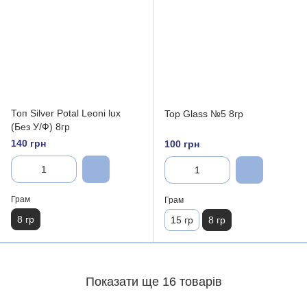
Топ Silver Potal Leoni lux
Top Glass №5 8гр
(Без У/Ф) 8гр
140 грн
100 грн
Грам
Грам
8 гр
15 гр
8 гр
Показати ще 16 товарів