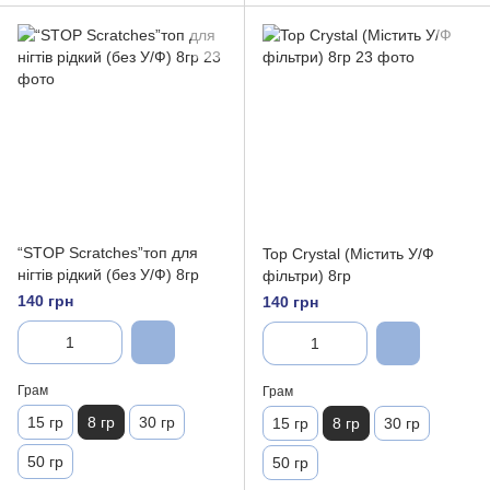
“STOP Scratches”топ для
Top Crystal (Містить У/Ф
нігтів рідкий (без У/Ф) 8гр
фільтри) 8гр
140 грн
140 грн
Грам
Грам
15 гр
8 гр
30 гр
15 гр
8 гр
30 гр
50 гр
50 гр