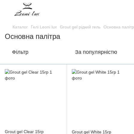
Каталог
Гелі Leoni lux
Grout gel рідкий гель
Основна паліт
Основна палітра
Фільтр
За популярністю
Grout gel Clear 15гр
Grout gel White 15гр