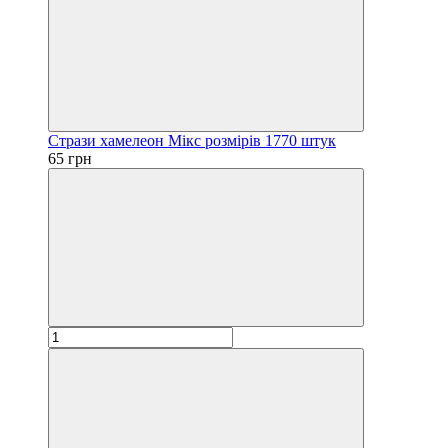
Стрази хамелеон Мікс розмірів 1770 штук
65 грн