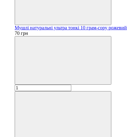
Мушлі натуральні ультра тонкі 10 грам-copy рожевий
70 грн