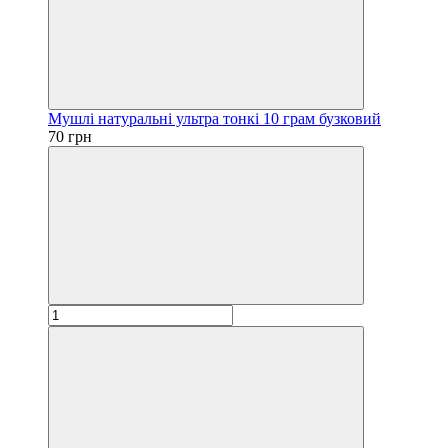
Мушлі натуральні ультра тонкі 10 грам бузковий
70 грн