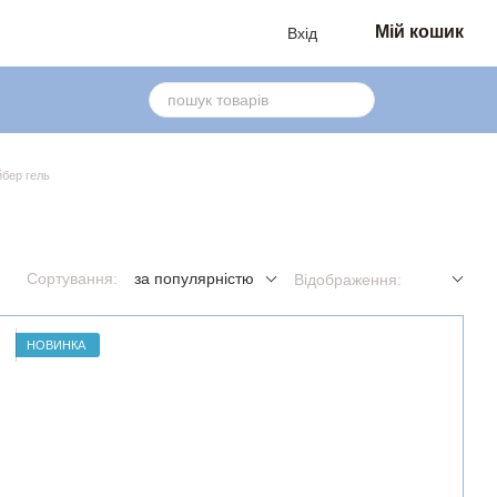
Мій кошик
Вхід
бер гель
Сортування:
за популярністю
Відображення:
НОВИНКА