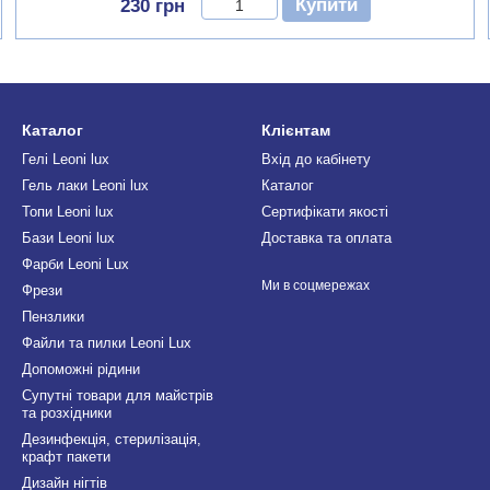
Купити
230 грн
Каталог
Клієнтам
Гелі Leoni lux
Вхід до кабінету
Гель лаки Leoni lux
Каталог
Топи Leoni lux
Сертифікати якості
Бази Leoni lux
Доставка та оплата
Фарби Leoni Lux
Ми в соцмережах
Фрези
Пензлики
Файли та пилки Leoni Lux
Допоможні рідини
Супутні товари для майстрів
та розхідники
Дезинфекція, стерилізація,
крафт пакети
Дизайн нігтів