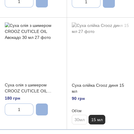
Суха олія з шимером
Суха олійка Crooz диня 15
CROOZ CUTICLE OIL
мл
Авокадо 30 мл
180 грн
90 грн
Об'єм
30мл
15 мл