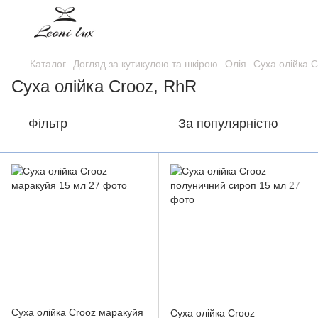
Каталог
Догляд за кутикулою та шкірою
Олія
Суха олійка 
Суха олійка Crooz, RhR
Фільтр
За популярністю
Суха олійка Crooz маракуйя
Суха олійка Crooz