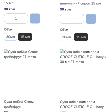
15 мл
полуничний сироп 15 мл
90 грн
90 грн
Об'єм
Об'єм
30мл
15 мл
30мл
15 мл
Суха олійка Crooz
Суха олія з шимером
грейпфрут
CROOZ CUTICLE OIL Кавун
30 мл