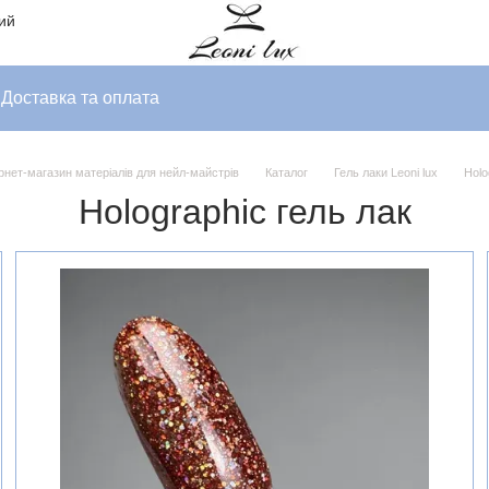
ний
Доставка та оплата
ернет-магазин матеріалів для нейл-майстрів
Каталог
Гель лаки Leoni lux
Holo
Holographic гель лак