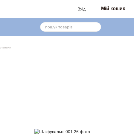
Мій кошик
Вхід
льники