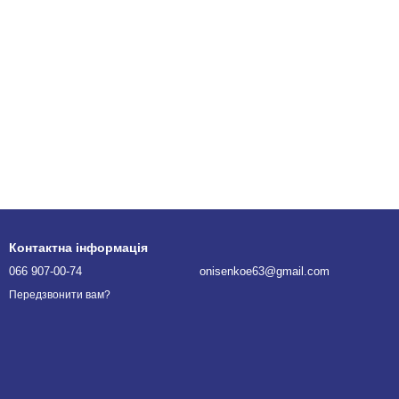
Контактна інформація
066 907-00-74
onisenkoe63@gmail.com
Передзвонити вам?