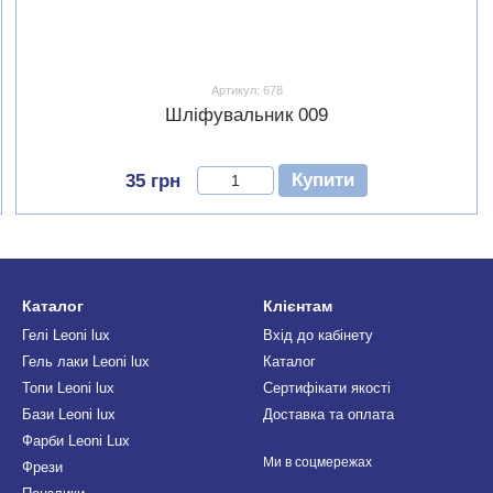
Артикул: 678
Шліфувальник 009
Купити
35 грн
Каталог
Клієнтам
Гелі Leoni lux
Вхід до кабінету
Гель лаки Leoni lux
Каталог
Топи Leoni lux
Сертифікати якості
Бази Leoni lux
Доставка та оплата
Фарби Leoni Lux
Ми в соцмережах
Фрези