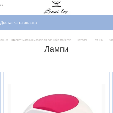
ний
Доставка та оплата
ni Lux – інтернет-магазин матеріалів для нейл-майстрів
Каталог
Техніка
Ла
Лампи