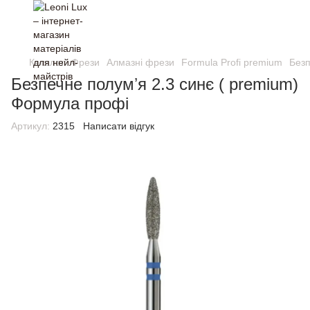
Каталог
Фрези
Алмазні фрези
Formula Profi premium
Безп
Безпечне полумʼя 2.3 синє ( premium)
Формула профі
Артикул:
2315
Написати відгук