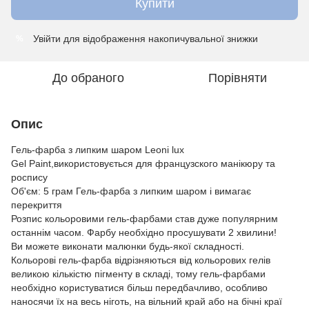
Купити
Увійти
для відображення накопичувальної знижки
%
До обраного
Порівняти
Опис
Гель-фарба з липким шаром Leoni lux
Gel Paint,використовується для французского манікюру та
роспису
Об'єм: 5 грам Гель-фарба з липким шаром і вимагає
перекриття
Розпис кольоровими гель-фарбами став дуже популярним
останнім часом. Фарбу необхідно просушувати 2 хвилини!
Ви можете виконати малюнки будь-якої складності.
Кольорові гель-фарба відрізняються від кольорових гелів
великою кількістю пігменту в складі, тому гель-фарбами
необхідно користуватися більш передбачливо, особливо
наносячи їх на весь ніготь, на вільний край або на бічні краї