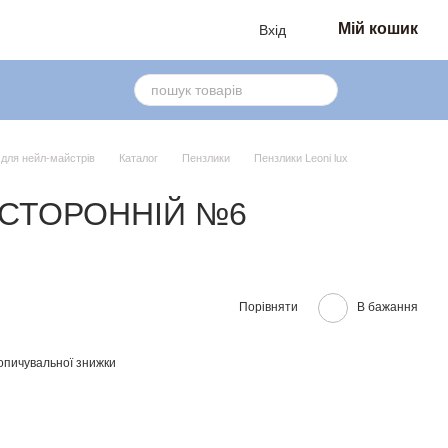
Мій кошик
Вхід
в для нейл-майстрів
Каталог
Пензлики
Пензлики Leoni lux
ОСТОРОННІЙ №6
Порівняти
В бажання
опичувальної знижки