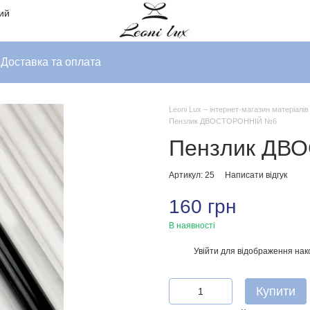
ний
Доставка та оплата
Leoni Lux – інтернет-магазин матеріалі
Пензлик ДВОСТОРОННІЙ №6
Пензлик ДВ
Артикул: 25
Написати відгук
160 грн
В наявності
Увійти
для відображення нак
%
Купити