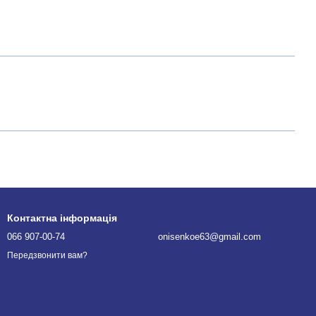
Контактна інформація
066 907-00-74
onisenkoe63@gmail.com
Передзвонити вам?