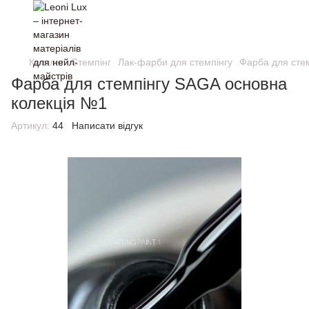
Каталог
Стемпінг
Лак-фарби для стемпінгу
Фарба для сте
Фарба для стемпінгу SAGA основна
колекція №1
Артикул:
44
Написати відгук