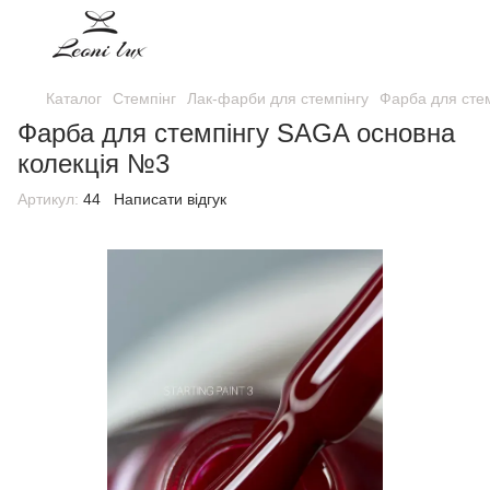
Каталог
Стемпінг
Лак-фарби для стемпінгу
Фарба для сте
Фарба для стемпінгу SAGA основна
колекція №3
Артикул:
44
Написати відгук