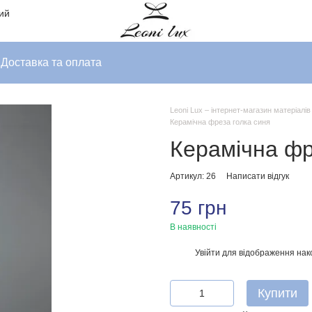
ний
Доставка та оплата
Leoni Lux – інтернет-магазин матеріалі
Керамічна фреза голка синя
Керамічна фр
Артикул: 26
Написати відгук
75 грн
В наявності
Увійти
для відображення нак
%
Купити