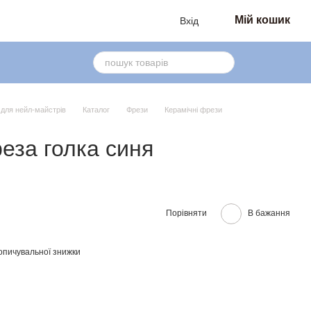
Мій кошик
Вхід
в для нейл-майстрів
Каталог
Фрези
Керамічні фрези
еза голка синя
Порівняти
В бажання
опичувальної знижки