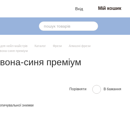
Мій кошик
Вхід
в для нейл-майстрів
Каталог
Фрези
Алмазні фрези
рвона-синя преміум
рвона-синя преміум
Порівняти
В бажання
опичувальної знижки