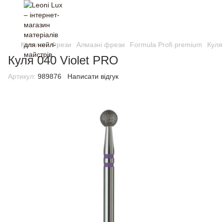
Каталог
Фрези
Алмазні фрези
Formula Profi premium
Куля
Куля 040 Violet PRO
Артикул:
989876
Написати відгук