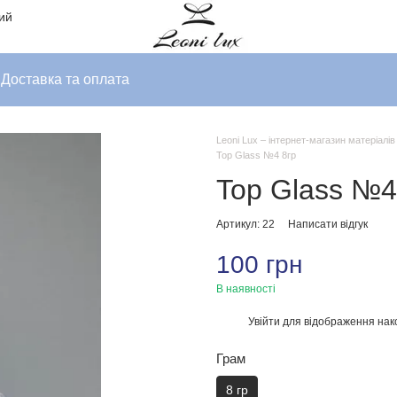
ний
Доставка та оплата
Leoni Lux – інтернет-магазин матеріалі
Top Glass №4 8гр
Top Glass №4
Артикул: 22
Написати відгук
100 грн
В наявності
Увійти
для відображення нак
%
Грам
8 гр