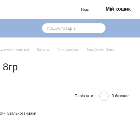
Мій кошик
Вхід
в для нейл-майстрів
Каталог
Топи Leoni lux
Топи Cover, Glass
 8гр
Порівняти
В бажання
опичувальної знижки