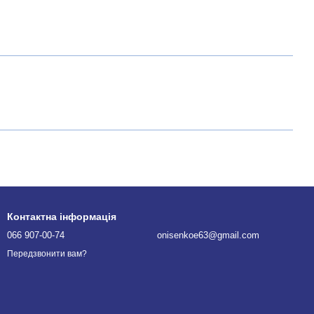
Контактна інформація
066 907-00-74
onisenkoe63@gmail.com
Передзвонити вам?