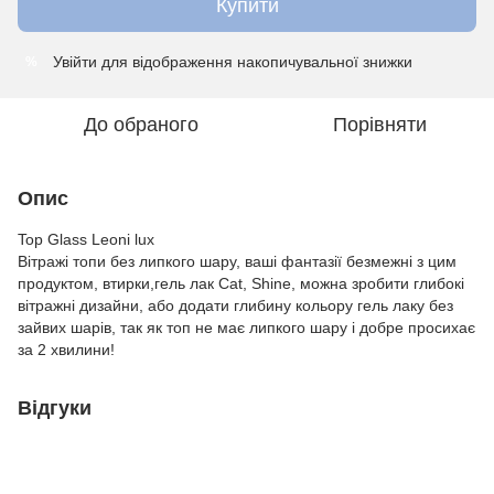
Купити
Увійти
для відображення накопичувальної знижки
%
До обраного
Порівняти
Опис
Top Glass Leoni lux
Вітражі топи без липкого шару, ваші фантазії безмежні з цим
продуктом, втирки,гель лак Cat, Shine, можна зробити глибокі
вітражні дизайни, або додати глибину кольору гель лаку без
зайвих шарів, так як топ не має липкого шару і добре просихає
за 2 хвилини!
Відгуки