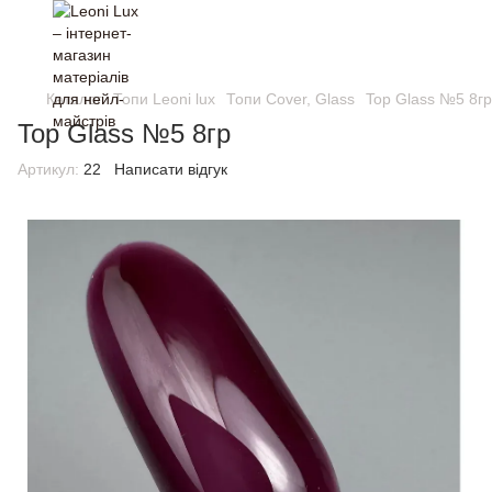
Каталог
Топи Leoni lux
Топи Cover, Glass
Top Glass №5 8гр
Top Glass №5 8гр
Артикул:
22
Написати відгук